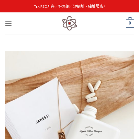
Skip
Trx.RED方舟／好集網／短網址、縮址服務 /
to
content
0