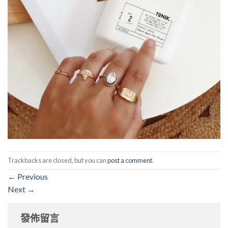
Trackbacks are closed, but you can
post a comment
.
←
Previous
Next
→
發佈留言