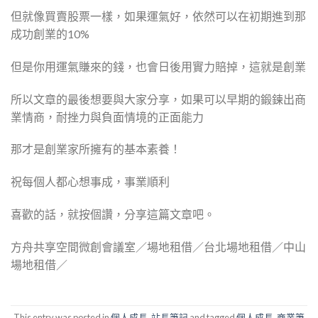
但就像買賣股票一樣，如果運氣好，依然可以在初期進到那
成功創業的10%
但是你用運氣賺來的錢，也會日後用實力賠掉，這就是創業
所以文章的最後想要與大家分享，如果可以早期的鍛鍊出商
業情商，耐挫力與負面情境的正面能力
那才是創業家所擁有的基本素養！
祝每個人都心想事成，事業順利
喜歡的話，就按個讚，分享這篇文章吧。
方舟共享空間微創會議室／場地租借／台北場地租借／中山
場地租借／
This entry was posted in
個人成長
,
站長筆記
and tagged
個人成長
,
商業筆