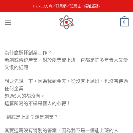
Skip
Trx.RED方舟／好集網／短網址、縮址服務 /
to
content
0
為什麼選擇創業工作？
新創或傳統產業，對於創業或上班一直都是許多年青人又愛
又恨的話題
想要先說一下，因為我到今天，從沒有上過班，也沒有待過
任何企業
超過5人的都沒有。
這篇所寫的不過是個人的心得！
“到底是上班？還是創業？”
其實這篇沒有特別的答案，因為我不是一個能上班的人