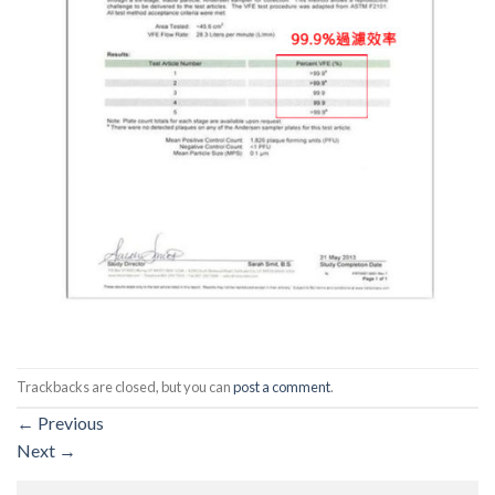
Trackbacks are closed, but you can
post a comment
.
←
Previous
Next
→