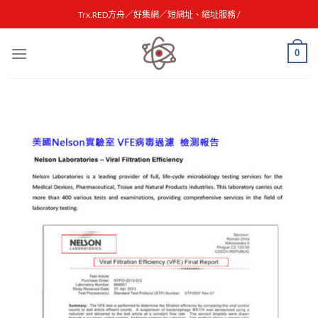
Skip
Trx.RED方舟／好集網／短網址、縮址服務 /
to
content
0