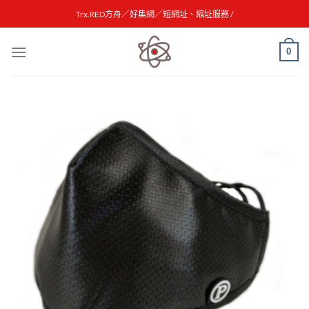
Skip
Trx.RED方舟／好集網／短網址、縮址服務 /
to
content
0