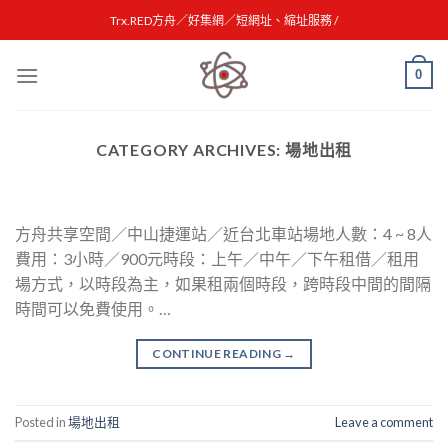
Skip
Trx.RED方舟／好集網／短網址、縮址服務 /
to
content
0
CATEGORY ARCHIVES:
場地出租
方舟共享空間／中山捷運站／近台北車站場地人數：4 ~ 8人
費用：3小時／900元時段：上午／中午／下午租借／租用
場方式，以時段為主，如果租兩個時段，跨時段中間的間隔
時間可以免費使用。…
CONTINUE READING
→
Posted in
場地出租
Leave a comment