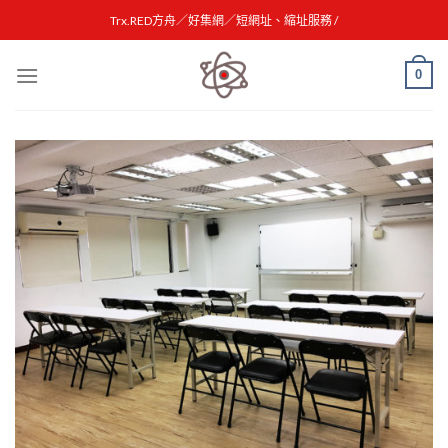
Skip
Trx.RED方舟／好集網／短網址、縮址服務 /
to
content
0